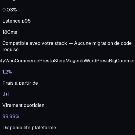
0,03%
Latence p95
180ms
Compatible avec votre stack — Aucune migration de code
requise
fy
WooCommerce
PrestaShop
Magento
WordPress
BigCommer
1,2%
Frais à partir de
J+1
Virement quotidien
99,99%
Disponibilité plateforme