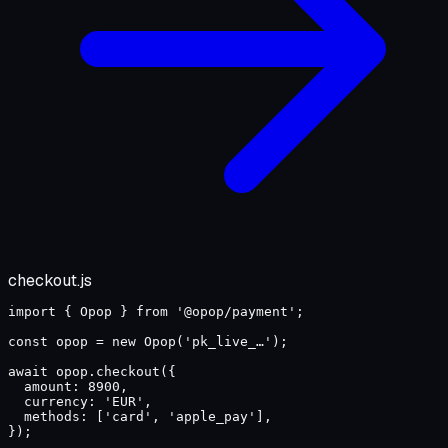
checkout.js
import
{ Opop }
from
'@opop/payment'
;
const
opop
 =
new
Opop
(
'pk_live_…'
);
await
 opop.
checkout
(
{
amount: 
8900
,
currency: 
'EUR'
,
methods: [
'card'
,
'apple_pay'
],
});