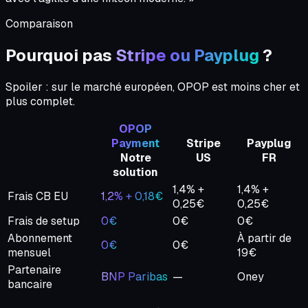
Comparaison
Pourquoi pas
Stripe ou Payplug
?
Spoiler : sur le marché européen, OPOP est moins cher et
plus complet.
OPOP
Payment
Stripe
Payplug
Notre
US
FR
solution
1,4% +
1,4% +
Frais CB EU
1,2% + 0,18€
0,25€
0,25€
Frais de setup
0€
0€
0€
Abonnement
À partir de
0€
0€
mensuel
19€
Partenaire
BNP Paribas
—
Oney
bancaire